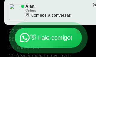
24 Ele tomou todo o suco.
Alan
Online
25 Você fez a barba?
💬 Comece a conversar.
🗓️ Horário de atendimento: Sempre
26 Eu não comi.
27 Eles não comeram.
👋 Fale comigo!
28 Quebrei meu braço.
29 Você a viu?
30 Alguém pegou meu livro.