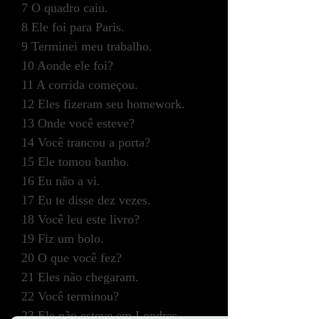
7 O quadro caiu.
Alan
8 Ele foi para Paris.
Tap to chat
9 Terminei meu trabalho.
10 Aonde ele foi?
11 A corrida começou.
12 Eles fizeram seu homework.
13 Onde você esteve?
14 Você trancou a porta?
15 Ele tomou banho.
16 Eu não a vi.
17 Eu te disse dez vezes.
18 Você leu este livro?
19 Fiz um bolo.
20 O que você fez?
21 Eles não chegaram.
22 Você terminou?
23 Ele não esteve em Londres.