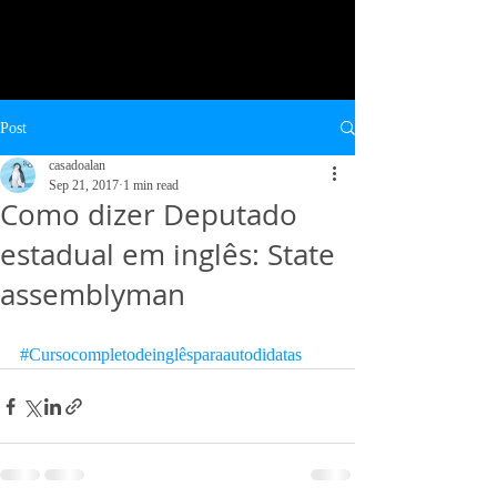
Alan
Yuri
Post
casadoalan
Sep 21, 2017
1 min read
Como dizer Deputado
estadual em inglês: State
🌟 Tudo bem?
assemblyman
Como posso ajudar você?
#Cursocompletodeinglêsparaautodidatas
Alan
Tap to chat